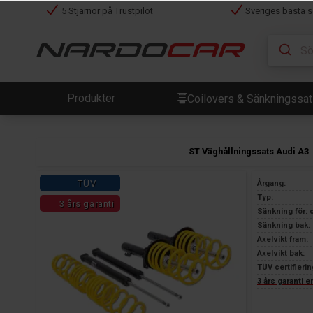
5 Stjärnor på Trustpilot
Sveriges bästa s
Produkter
Coilovers & Sänkningssa
ST Väghållningssats Audi A3
TÜV
Årgang:
Typ:
3 års garanti
Sänkning för: 
Sänkning bak: 
Axelvikt fram:
Axelvikt bak:
TÜV certifierin
3 års garanti 