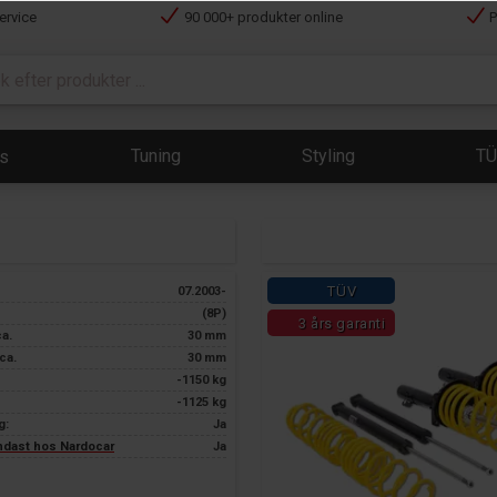
ervice
90 000+ produkter online
P
Tuning
Styling
T
ts
TÜV
07.2003-
(8P)
3 års garanti
ca.
30 mm
ca.
30 mm
-1150 kg
-1125 kg
g:
Ja
endast hos Nardocar
Ja