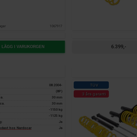
agar
1067917
6.399,-
LÄGG I VARUKORGEN
TÜV
08.2004-
(8P)
3 års garanti
ca.
30 mm
ca.
30 mm
-1150 kg
-1125 kg
g:
Ja
endast hos Nardocar
Ja