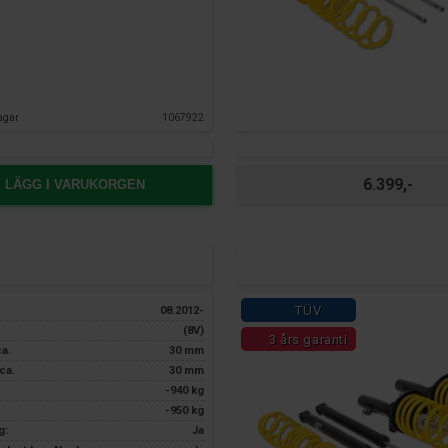
agar
1067922
6.399,-
LÄGG I VARUKORGEN
TÜV
08.2012-
(8V)
3 års garanti
ca.
30 mm
ca.
30 mm
-940 kg
-950 kg
g:
Ja