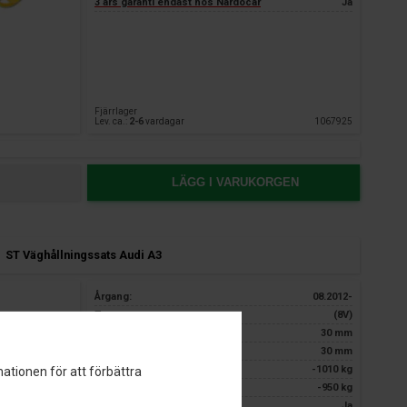
3 års garanti endast hos Nardocar
Ja
Fjärrlager
Lev. ca.:
2-6
vardagar
1067925
LÄGG I VARUKORGEN
ST Väghållningssats Audi A3
Årgang:
08.2012-
Typ:
(8V)
Sänkning för: ca.
30 mm
Sänkning bak: ca.
30 mm
Axelvikt fram:
-1010 kg
ationen för att förbättra
Axelvikt bak:
-950 kg
TÜV certifiering:
Ja