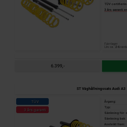
TÜV certifierin
3 års garanti 
Fjärrlager
Lev. ca.:
2-6
vard
6.399,-
ST Väghållningssats Audi A3
TÜV
Årgang:
Typ:
3 års garanti
Sänkning för: 
Sänkning bak: 
Axelvikt fram: