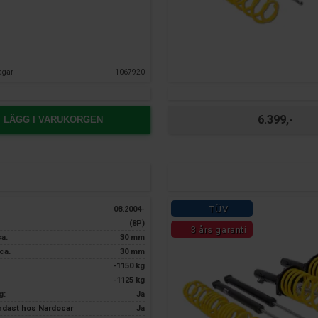
agar
1067920
6.399,-
LÄGG I VARUKORGEN
TÜV
08.2004-
(8P)
3 års garanti
ca.
30 mm
ca.
30 mm
-1150 kg
-1125 kg
g:
Ja
endast hos Nardocar
Ja