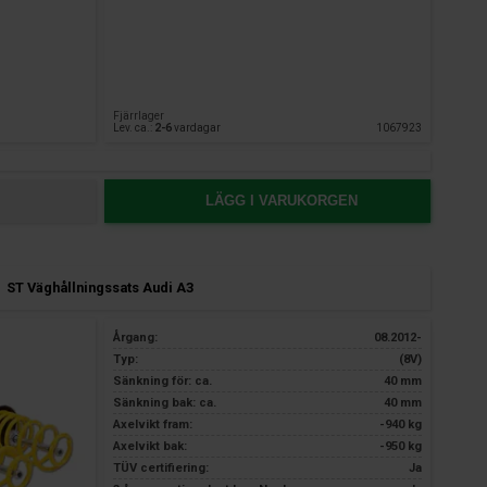
Fjärrlager
Lev. ca.:
2-6
vardagar
1067923
LÄGG I VARUKORGEN
ST Väghållningssats Audi A3
Årgang:
08.2012-
Typ:
(8V)
Sänkning för: ca.
40 mm
Sänkning bak: ca.
40 mm
Axelvikt fram:
-940 kg
Axelvikt bak:
-950 kg
TÜV certifiering:
Ja