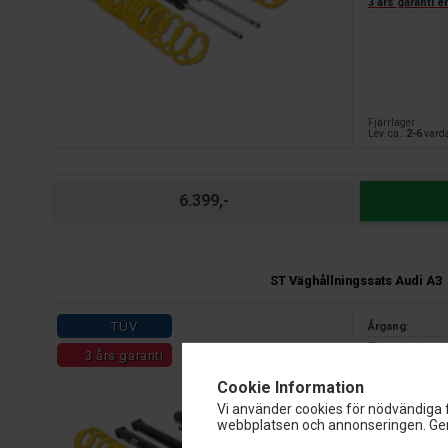
3 års garanti 
Fjärrlager
Lev. ca.:
2-6
vard
6.399,-
ST Väghållningssats Audi A3
TÜV
Årgang:
Typ:
3 års garanti
Sänkning för: 
Cookie Information
Sänkning bak: 
Axelvikt fram:
Vi använder cookies för nödvändiga f
webbplatsen och annonseringen. Gen
Axelvikt bak:
TÜV certifierin