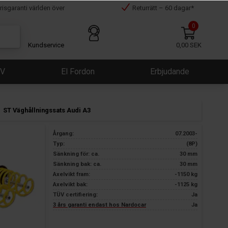
risgaranti världen över
Returrätt – 60 dagar*
0
Kundservice
0,00 SEK
ÜV
El Fordon
Erbjudande
ST Väghållningssats Audi A3
Årgang:
07.2003-
Typ:
(8P)
Sänkning för: ca.
30 mm
Sänkning bak: ca.
30 mm
Axelvikt fram:
-1150 kg
Axelvikt bak:
-1125 kg
TÜV certifiering:
Ja
3 års garanti endast hos Nardocar
Ja