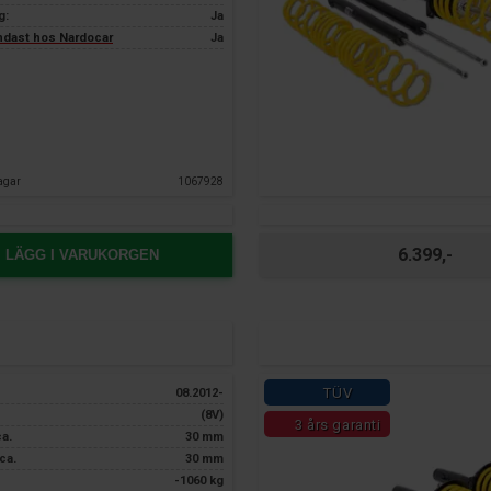
g:
Ja
endast hos Nardocar
Ja
agar
1067928
6.399,-
LÄGG I VARUKORGEN
TÜV
08.2012-
(8V)
3 års garanti
ca.
30 mm
ca.
30 mm
-1060 kg