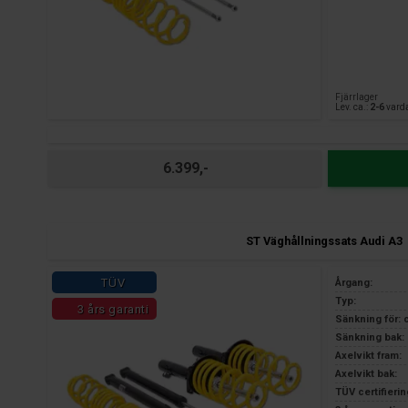
Fjärrlager
Lev. ca.:
2-6
vard
6.399,-
ST Väghållningssats Audi A3
TÜV
Årgang:
Typ:
3 års garanti
Sänkning för: 
Sänkning bak: 
Axelvikt fram:
Axelvikt bak:
TÜV certifierin