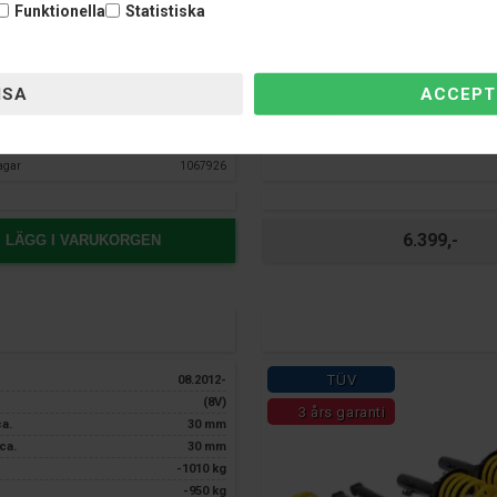
Funktionella
Statistiska
endast hos Nardocar
Ja
agar
1067926
6.399,-
LÄGG I VARUKORGEN
TÜV
08.2012-
(8V)
3 års garanti
ca.
30 mm
ca.
30 mm
-1010 kg
-950 kg