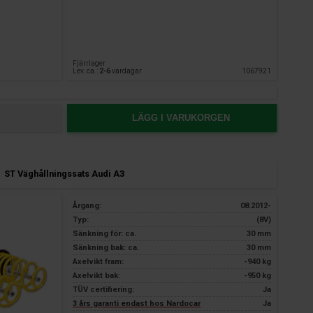
Fjärrlager
Lev. ca.:
2-6
vardagar
1067921
LÄGG I VARUKORGEN
ST Väghållningssats Audi A3
Årgang:
08.2012-
Typ:
(8V)
Sänkning för: ca.
30 mm
Sänkning bak: ca.
30 mm
Axelvikt fram:
-940 kg
Axelvikt bak:
-950 kg
TÜV certifiering:
Ja
3 års garanti endast hos Nardocar
Ja