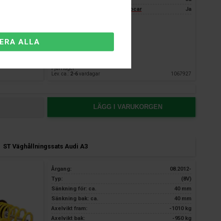
3 års garanti endast hos Nardocar
Ja
Fjärrlager
Lev. ca.:
2-6
vardagar
1067927
LÄGG I VARUKORGEN
ST Väghållningssats Audi A3
Årgang:
08.2012-
Typ:
(8V)
Sänkning för: ca.
40 mm
Sänkning bak: ca.
40 mm
Axelvikt fram:
-1010 kg
Axelvikt bak:
-950 kg