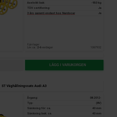
Axelvikt bak:
-950 kg
TÜV certifiering:
Ja
3 års garanti endast hos Nardocar
Ja
Fjärrlager
Lev. ca.:
2-6
vardagar
1067932
LÄGG I VARUKORGEN
ST Väghållningssats Audi A3
Årgang:
08.2012-
Typ:
(8V)
Sänkning för: ca.
40 mm
Sänkning bak: ca.
40 mm