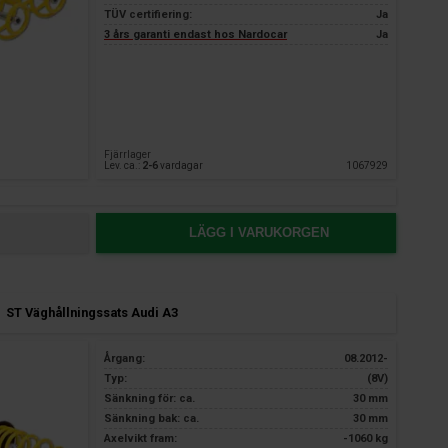
TÜV certifiering:
Ja
3 års garanti endast hos Nardocar
Ja
Fjärrlager
Lev. ca.:
2-6
vardagar
1067929
LÄGG I VARUKORGEN
ST Väghållningssats Audi A3
Årgang:
08.2012-
Typ:
(8V)
Sänkning för: ca.
30 mm
Sänkning bak: ca.
30 mm
Axelvikt fram:
-1060 kg