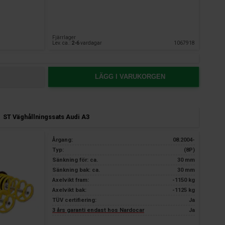
Fjärrlager
Lev. ca.:
2-6
vardagar
1067918
LÄGG I VARUKORGEN
ST Väghållningssats Audi A3
Årgang:
08.2004-
Typ:
(8P)
Sänkning för: ca.
30 mm
Sänkning bak: ca.
30 mm
Axelvikt fram:
-1150 kg
Axelvikt bak:
-1125 kg
TÜV certifiering:
Ja
3 års garanti endast hos Nardocar
Ja