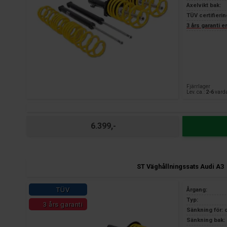
Axelvikt bak:
TÜV certifierin
3 års garanti 
Fjärrlager
Lev. ca.:
2-6
vard
6.399,-
ST Väghållningssats Audi A3
TÜV
Årgang:
Typ:
3 års garanti
Sänkning för: 
Sänkning bak: 