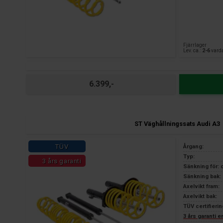
Fjärrlager
Lev. ca.:
2-6
vard
6.399,-
ST Väghållningssats Audi A3
TÜV
Årgang:
Typ:
3 års garanti
Sänkning för: 
Sänkning bak: 
Axelvikt fram:
Axelvikt bak:
TÜV certifierin
3 års garanti 