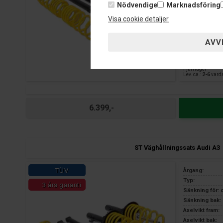
Nödvendige
Marknadsföring
3 års garanti 
Visa cookie detaljer
Fjärrlager
Lev. ca.:
2-6
vard
6.399,-
ST Väghållningssats Audi A3
TÜV
Årgang:
Typ:
3 års garanti
Sänkning för: 
Sänkning bak: 
Axelvikt fram:
Axelvikt bak: