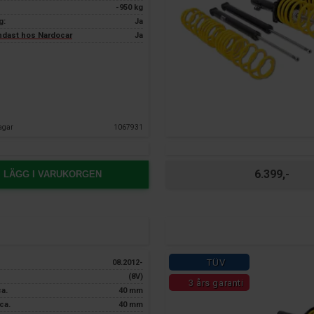
-950 kg
g:
Ja
endast hos Nardocar
Ja
agar
1067931
6.399,-
LÄGG I VARUKORGEN
TÜV
08.2012-
(8V)
3 års garanti
ca.
40 mm
ca.
40 mm