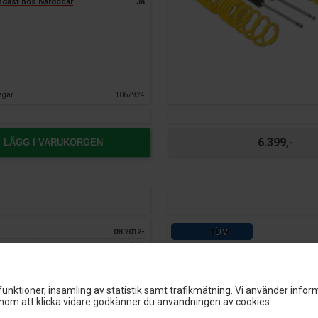
endast hos Nardocar
Ja
agar
1067924
6.399,-
LÄGG I VARUKORGEN
TÜV
08.2012-
(8V)
3 års garanti
ca.
40 mm
ca.
40 mm
-940 kg
unktioner, insamling av statistik samt trafikmätning. Vi använder inform
om att klicka vidare godkänner du användningen av cookies.
-950 kg
g:
Ja