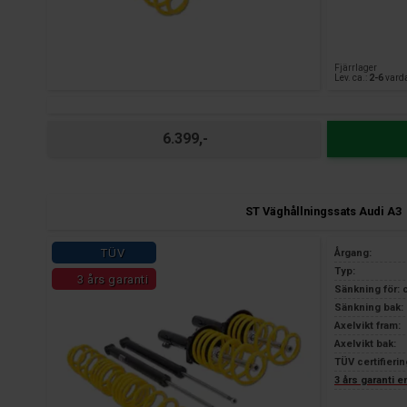
Fjärrlager
Lev. ca.:
2-6
vard
6.399,-
ST Väghållningssats Audi A3
TÜV
Årgang:
Typ:
3 års garanti
Sänkning för: 
Sänkning bak: 
Axelvikt fram:
Axelvikt bak:
TÜV certifierin
3 års garanti 