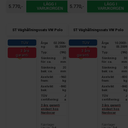
LÄGG I
LÄGG I
5.770,-
5.770,-
VARUKORGEN
VARUKORGEN
ST Väghållningssats VW Polo
ST Väghållningssats VW Polo
TÜV
TÜV
Årga
02.2006-
Årga
10.2003-
ng:
05.2009
ng:
05.2009
3 års
3 års
Typ:
(9N)
Typ:
(9N)
garanti
garanti
Sänkning
20
Sänkning
30
för: ca.
mm
för: ca.
mm
Sänkning
20
Sänkning
30
bak: ca.
mm
bak: ca.
mm
Axelvikt
-960
Axelvikt
-830
fram:
kg
fram:
kg
Axelvikt
-840
Axelvikt
-840
bak:
kg
bak:
kg
TÜV
J
TÜV
J
certifiering:
a
certifiering:
a
3 års garanti
3 års garanti
endast hos
endast hos
Nardocar
Nardocar
Fjärrlager
Fjärrlager
Lev. ca.:
2-6
Lev. ca.:
2-6