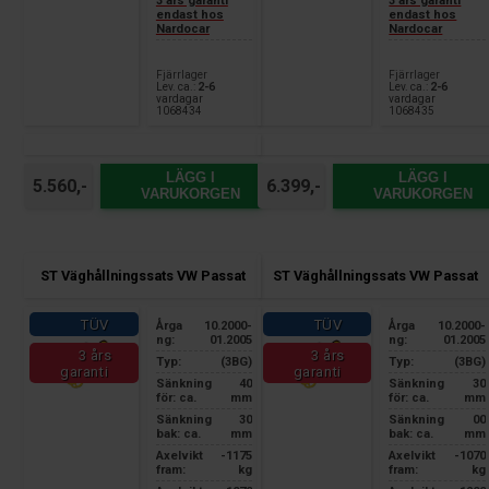
3 års garanti
3 års garanti
endast hos
endast hos
Nardocar
Nardocar
Fjärrlager
Fjärrlager
Lev. ca.:
2-6
Lev. ca.:
2-6
vardagar
vardagar
1068434
1068435
LÄGG I
LÄGG I
5.560,-
6.399,-
VARUKORGEN
VARUKORGEN
ST Väghållningssats VW Passat
ST Väghållningssats VW Passat
TÜV
TÜV
Årga
10.2000-
Årga
10.2000-
ng:
01.2005
ng:
01.2005
3 års
3 års
Typ:
(3BG)
Typ:
(3BG)
garanti
garanti
Sänkning
40
Sänkning
30
för: ca.
mm
för: ca.
mm
Sänkning
30
Sänkning
00
bak: ca.
mm
bak: ca.
mm
Axelvikt
-1175
Axelvikt
-1070
fram:
kg
fram:
kg