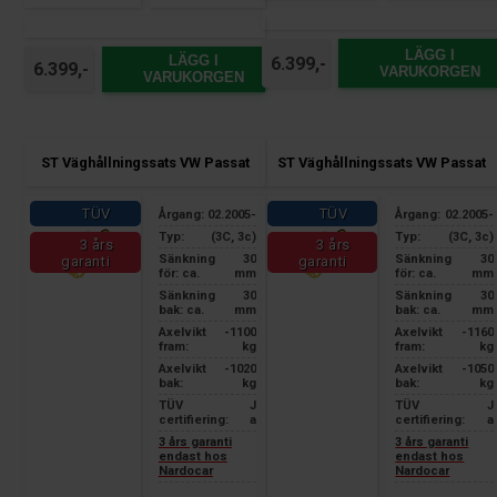
LÄGG I
LÄGG I
6.399,-
6.399,-
VARUKORGEN
VARUKORGEN
ST Väghållningssats VW Passat
ST Väghållningssats VW Passat
TÜV
TÜV
Årgang:
02.2005-
Årgang:
02.2005-
Typ:
(3C, 3c)
Typ:
(3C, 3c)
3 års
3 års
Sänkning
30
Sänkning
30
garanti
garanti
för: ca.
mm
för: ca.
mm
Sänkning
30
Sänkning
30
bak: ca.
mm
bak: ca.
mm
Axelvikt
-1100
Axelvikt
-1160
fram:
kg
fram:
kg
Axelvikt
-1020
Axelvikt
-1050
bak:
kg
bak:
kg
TÜV
J
TÜV
J
certifiering:
a
certifiering:
a
3 års garanti
3 års garanti
endast hos
endast hos
Nardocar
Nardocar