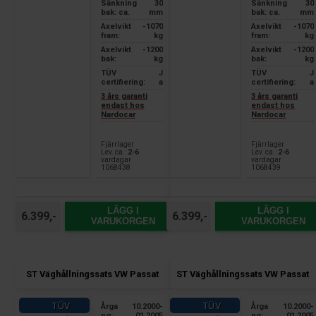
Sänkning
30
Sänkning
30
bak: ca.
mm
bak: ca.
mm
Axelvikt
-1070
Axelvikt
-1070
fram:
kg
fram:
kg
Axelvikt
-1200
Axelvikt
-1200
bak:
kg
bak:
kg
TÜV
J
TÜV
J
certifiering:
a
certifiering:
a
3 års garanti
3 års garanti
endast hos
endast hos
Nardocar
Nardocar
Fjärrlager
Fjärrlager
Lev. ca.:
2-6
Lev. ca.:
2-6
vardagar
vardagar
1068438
1068439
LÄGG I
LÄGG I
6.399,-
6.399,-
VARUKORGEN
VARUKORGEN
ST Väghållningssats VW Passat
ST Väghållningssats VW Passat
TÜV
TÜV
Årga
10.2000-
Årga
10.2000-
ng:
01.2005
ng:
01.2005