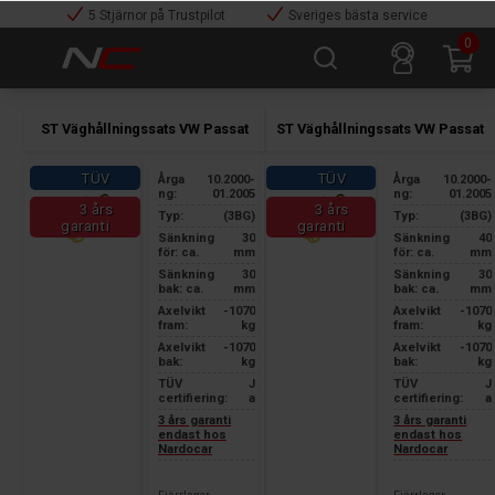
5 Stjärnor på Trustpilot
Sveriges bästa service
0
ST Väghållningssats VW Passat
ST Väghållningssats VW Passat
TÜV
TÜV
Årga
10.2000-
Årga
10.2000-
ng:
01.2005
ng:
01.2005
3 års
3 års
Typ:
(3BG)
Typ:
(3BG)
garanti
garanti
Sänkning
30
Sänkning
40
för: ca.
mm
för: ca.
mm
Sänkning
30
Sänkning
30
bak: ca.
mm
bak: ca.
mm
Axelvikt
-1070
Axelvikt
-1070
fram:
kg
fram:
kg
Axelvikt
-1070
Axelvikt
-1070
bak:
kg
bak:
kg
TÜV
J
TÜV
J
certifiering:
a
certifiering:
a
3 års garanti
3 års garanti
endast hos
endast hos
Nardocar
Nardocar