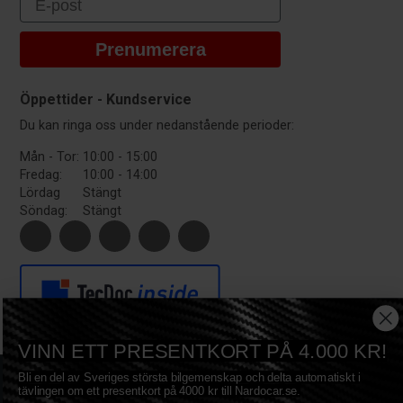
Prenumerera
Öppettider - Kundservice
Du kan ringa oss under nedanstående perioder:
Mån - Tor:
10:00 - 15:00
Fredag:
10:00 - 14:00
Lördag
Stängt
Söndag:
Stängt
VINN ETT PRESENTKORT PÅ 4.000 KR!
Copyright © 2017 Nardocar ApS - All Rights Reserved
Bli en del av Sveriges största bilgemenskap och delta automatiskt i
Privacy
|
Terms
|
Sitemap
|
Cookies
|
tävlingen om ett presentkort på 4000 kr till Nardocar.se.
Nardocar - Fjordbakken 37 - 4700 Næstved - Danmark