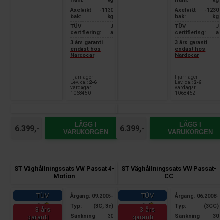
fram:
kg
fram:
kg
Axelvikt
-1130
Axelvikt
-1230
bak:
kg
bak:
kg
TÜV
J
TÜV
J
certifiering:
a
certifiering:
a
3 års garanti
3 års garanti
endast hos
endast hos
Nardocar
Nardocar
Fjärrlager
Fjärrlager
Lev. ca.:
2-6
Lev. ca.:
2-6
vardagar
vardagar
1068450
1068452
LÄGG I
LÄGG I
6.399,-
6.399,-
VARUKORGEN
VARUKORGEN
ST Väghållningssats VW Passat 4-
ST Väghållningssats VW Passat-
Motion
CC
TÜV
TÜV
Årgang:
09.2005-
Årgang:
06.2008-
Typ:
(3C, 3c)
Typ:
(3CC)
3 års
3 års
Sänkning
30
Sänkning
30
garanti
garanti