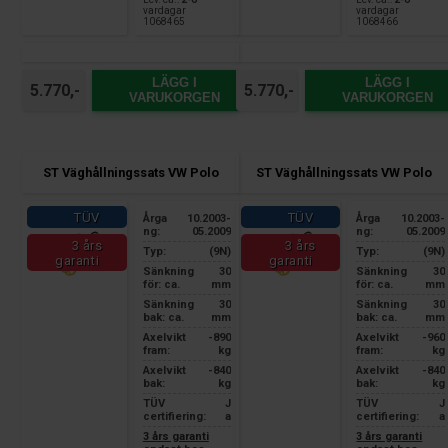
vardagar
vardagar
1068465
1068466
LÄGG I
LÄGG I
5.770,-
5.770,-
VARUKORGEN
VARUKORGEN
ST Väghållningssats VW Polo
ST Väghållningssats VW Polo
TÜV
TÜV
Årga
10.2003-
Årga
10.2003-
ng:
05.2009
ng:
05.2009
3 års
3 års
Typ:
(9N)
Typ:
(9N)
garanti
garanti
Sänkning
30
Sänkning
30
för: ca.
mm
för: ca.
mm
Sänkning
30
Sänkning
30
bak: ca.
mm
bak: ca.
mm
Axelvikt
-890
Axelvikt
-960
fram:
kg
fram:
kg
Axelvikt
-840
Axelvikt
-840
bak:
kg
bak:
kg
TÜV
J
TÜV
J
certifiering:
a
certifiering:
a
3 års garanti
3 års garanti