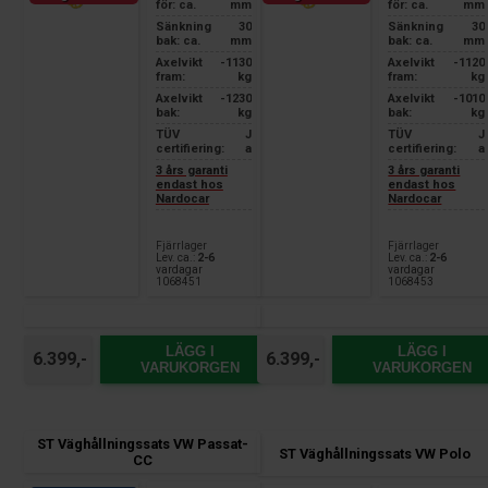
för: ca.
mm
för: ca.
mm
Sänkning
30
Sänkning
30
bak: ca.
mm
bak: ca.
mm
Axelvikt
-1130
Axelvikt
-1120
fram:
kg
fram:
kg
Axelvikt
-1230
Axelvikt
-1010
bak:
kg
bak:
kg
TÜV
J
TÜV
J
certifiering:
a
certifiering:
a
3 års garanti
3 års garanti
endast hos
endast hos
Nardocar
Nardocar
Fjärrlager
Fjärrlager
Lev. ca.:
2-6
Lev. ca.:
2-6
vardagar
vardagar
1068451
1068453
LÄGG I
LÄGG I
6.399,-
6.399,-
VARUKORGEN
VARUKORGEN
ST Väghållningssats VW Passat-
ST Väghållningssats VW Polo
CC