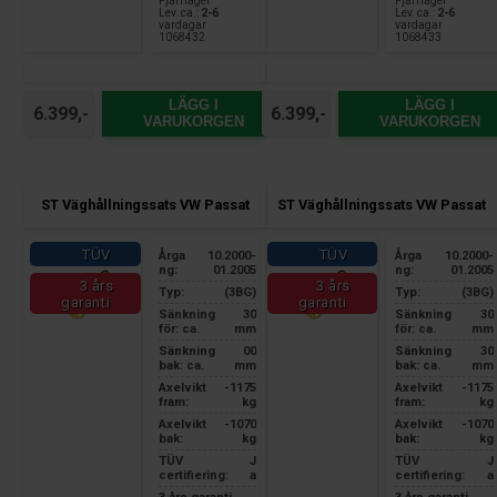
Fjärrlager
Fjärrlager
Lev. ca.:
2-6
Lev. ca.:
2-6
vardagar
vardagar
1068432
1068433
LÄGG I
LÄGG I
6.399,-
6.399,-
VARUKORGEN
VARUKORGEN
ST Väghållningssats VW Passat
ST Väghållningssats VW Passat
TÜV
TÜV
Årga
10.2000-
Årga
10.2000-
ng:
01.2005
ng:
01.2005
3 års
3 års
Typ:
(3BG)
Typ:
(3BG)
garanti
garanti
Sänkning
30
Sänkning
30
för: ca.
mm
för: ca.
mm
Sänkning
00
Sänkning
30
bak: ca.
mm
bak: ca.
mm
Axelvikt
-1175
Axelvikt
-1175
fram:
kg
fram:
kg
Axelvikt
-1070
Axelvikt
-1070
bak:
kg
bak:
kg
TÜV
J
TÜV
J
certifiering:
a
certifiering:
a