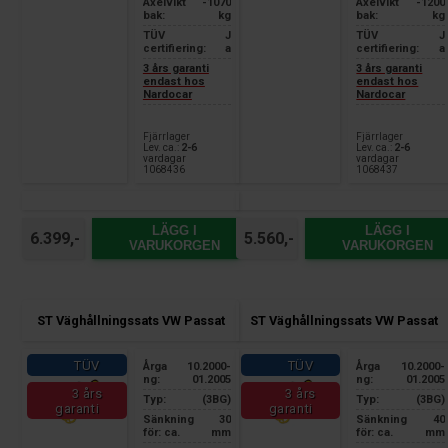
Axelvikt
-1070
Axelvikt
-1200
bak:
kg
bak:
kg
TÜV
J
TÜV
J
certifiering:
a
certifiering:
a
3 års garanti
3 års garanti
endast hos
endast hos
Nardocar
Nardocar
Fjärrlager
Fjärrlager
Lev. ca.:
2-6
Lev. ca.:
2-6
vardagar
vardagar
1068436
1068437
LÄGG I
LÄGG I
6.399,-
5.560,-
VARUKORGEN
VARUKORGEN
ST Väghållningssats VW Passat
ST Väghållningssats VW Passat
TÜV
TÜV
Årga
10.2000-
Årga
10.2000-
ng:
01.2005
ng:
01.2005
3 års
3 års
Typ:
(3BG)
Typ:
(3BG)
garanti
garanti
Sänkning
30
Sänkning
40
för: ca.
mm
för: ca.
mm