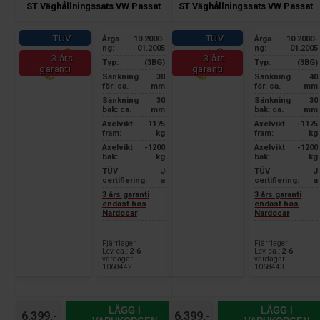
ST Väghållningssats VW Passat
ST Väghållningssats VW Passat
TÜV
TÜV
Årga
10.2000-
Årga
10.2000-
ng:
01.2005
ng:
01.2005
3 års
3 års
Typ:
(3BG)
Typ:
(3BG)
garanti
garanti
Sänkning
30
Sänkning
40
för: ca.
mm
för: ca.
mm
Sänkning
30
Sänkning
30
bak: ca.
mm
bak: ca.
mm
Axelvikt
-1175
Axelvikt
-1175
fram:
kg
fram:
kg
Axelvikt
-1200
Axelvikt
-1200
bak:
kg
bak:
kg
TÜV
J
TÜV
J
certifiering:
a
certifiering:
a
3 års garanti
3 års garanti
endast hos
endast hos
Nardocar
Nardocar
Fjärrlager
Fjärrlager
Lev. ca.:
2-6
Lev. ca.:
2-6
vardagar
vardagar
1068442
1068443
LÄGG I
LÄGG I
6.399,-
6.399,-