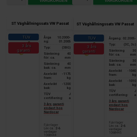
VARUKORGEN
VARUKORGEN
ST Väghållningssats VW Passat
ST Väghållningssats VW Passat
TÜV
Årga
10.2000-
TÜV
Årgang:
02.2005-
ng:
01.2005
Typ:
(3C, 3c)
3 års
3 års
Typ:
(3BG)
garanti
Sänkning
30
garanti
Sänkning
40
för: ca.
mm
för: ca.
mm
Sänkning
30
Sänkning
40
bak: ca.
mm
bak: ca.
mm
Axelvikt
-1040
Axelvikt
-1175
fram:
kg
fram:
kg
Axelvikt
-1010
Axelvikt
-1200
bak:
kg
bak:
kg
TÜV
J
TÜV
J
certifiering:
a
certifiering:
a
3 års garanti
3 års garanti
endast hos
endast hos
Nardocar
Nardocar
Fjärrlager
Fjärrlager
Lev. ca.:
2-6
Lev. ca.:
2-6
vardagar
vardagar
1068445
1068444