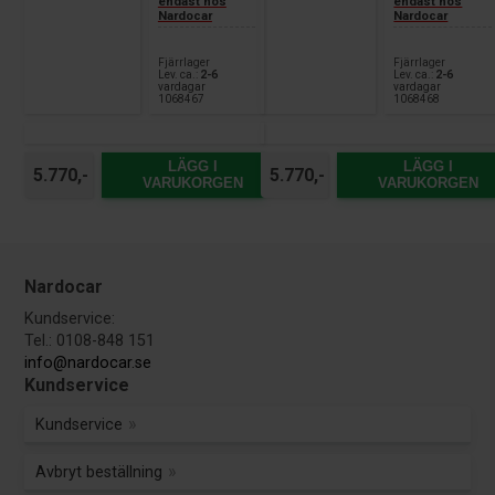
endast hos
endast hos
Nardocar
Nardocar
Fjärrlager
Fjärrlager
Lev. ca.:
2-6
Lev. ca.:
2-6
vardagar
vardagar
1068467
1068468
LÄGG I
LÄGG I
5.770,-
5.770,-
VARUKORGEN
VARUKORGEN
Nardocar
Kundservice:
Tel.: 0108-848 151
info@nardocar.se
Kundservice
Kundservice
Avbryt beställning