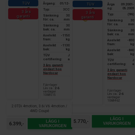
TÜV
Årgang:
01/12-
TÜV
Årga
09.2001-
ng:
05.2009
Typ:
3CC
3 års
3 års
Typ:
(9N)
Sänkning
30
garanti
garanti
för: ca.
mm
Sänkning
30
för: ca.
mm
Sänkning
30
bak: ca.
mm
Sänkning
30
bak: ca.
mm
Axelvikt
-1150
fram:
kg
Axelvikt
-830
fram:
kg
Axelvikt
-1130
bak:
kg
Axelvikt
-840
bak:
kg
TÜV
J
certifiering:
a
TÜV
J
certifiering:
a
3 års garanti
endast hos
3 års garanti
Nardocar
endast hos
Nardocar
Fjärrlager
Lev. ca.:
2-6
Fjärrlager
vardagar
Lev. ca.:
2-6
1068515
vardagar
1068462
2.0TDi 4motion, 3.6i V6 4motion /
4WD Coupé
LÄGG I
5.770,-
LÄGG I
6.399,-
VARUKORGEN
VARUKORGEN