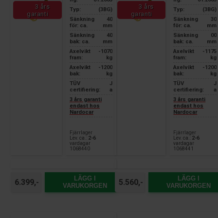
3 års
3 års
Typ:
(3BG)
Typ:
(3BG)
garanti
garanti
Sänkning
40
Sänkning
30
för: ca.
mm
för: ca.
mm
Sänkning
40
Sänkning
00
bak: ca.
mm
bak: ca.
mm
Axelvikt
-1070
Axelvikt
-1175
fram:
kg
fram:
kg
Axelvikt
-1200
Axelvikt
-1200
bak:
kg
bak:
kg
TÜV
J
TÜV
J
certifiering:
a
certifiering:
a
3 års garanti
3 års garanti
endast hos
endast hos
Nardocar
Nardocar
Fjärrlager
Fjärrlager
Lev. ca.:
2-6
Lev. ca.:
2-6
vardagar
vardagar
1068440
1068441
LÄGG I
LÄGG I
6.399,-
5.560,-
VARUKORGEN
VARUKORGEN