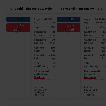
ST Väghållningssats VW Polo
ST Väghållningssats VW Polo
TÜV
TÜV
Årga
09.2001-
Årga
09.2001-
ng:
05.2009
ng:
05.2009
3 års
3 års
Typ:
(9N)
Typ:
(9N)
garanti
garanti
Sänkning
30
Sänkning
30
för: ca.
mm
för: ca.
mm
Sänkning
30
Sänkning
30
bak: ca.
mm
bak: ca.
mm
Axelvikt
-890
Axelvikt
-960
fram:
kg
fram:
kg
Axelvikt
-840
Axelvikt
-840
bak:
kg
bak:
kg
TÜV
J
TÜV
J
certifiering:
a
certifiering:
a
3 års garanti
3 års garanti
endast hos
endast hos
Nardocar
Nardocar
Fjärrlager
Fjärrlager
Lev. ca.:
2-6
Lev. ca.:
2-6
vardagar
vardagar
1068463
1068464