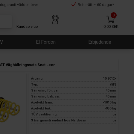
risgaranti världen över
Returrätt – 60 dagar*
0
Kundservice
0,00 SEK
ÜV
El Fordon
Erbjudande
ST Väghållningssats Seat Leon
Årgang:
10.2012-
Typ:
(5F)
Sänkning för: ca.
40 mm
Sänkning bak: ca.
40 mm
Axelvikt fram:
-1010 kg
Axelvikt bak:
-950 kg
TÜV certifiering:
Ja
3 års garanti endast hos Nardocar
Ja