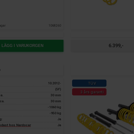
agar
1068260
6.399,-
LÄGG I VARUKORGEN
n
TÜV
10.2012-
(5F)
3 års garanti
ca.
30 mm
ca.
30 mm
-1060 kg
-950 kg
g:
Ja
endast hos Nardocar
Ja