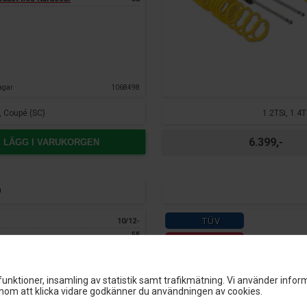
agar
1068498
, Coupé (SC)
1.2TSi, 1.4
6.399,-
LÄGG I VARUKORGEN
n
TÜV
10/12-
5F
3 års garanti
ca.
30 mm
ca.
30 mm
-1010 kg
unktioner, insamling av statistik samt trafikmätning. Vi använder inform
-950 kg
om att klicka vidare godkänner du användningen av cookies.
g:
Ja