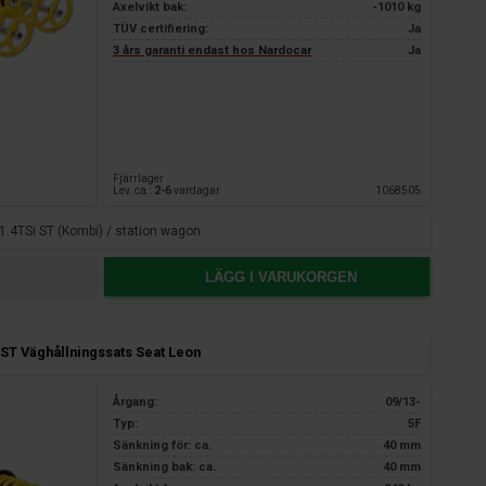
Axelvikt bak:
-1010 kg
TÜV certifiering:
Ja
3 års garanti endast hos Nardocar
Ja
Fjärrlager
Lev. ca.:
2-6
vardagar
1068505
1.4TSi ST (Kombi) / station wagon
LÄGG I VARUKORGEN
ST Väghållningssats Seat Leon
Årgang:
09/13-
Typ:
5F
Sänkning för: ca.
40 mm
Sänkning bak: ca.
40 mm