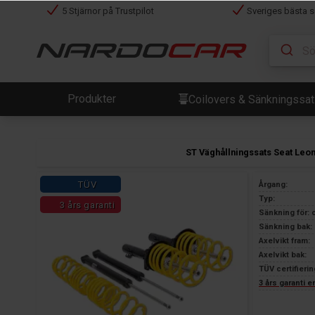
5 Stjärnor på Trustpilot
Sveriges bästa s
Produkter
Coilovers & Sänkningssa
ST Väghållningssats Seat Leo
TÜV
Årgang:
Typ:
3 års garanti
Sänkning för: 
Sänkning bak: 
Axelvikt fram:
Axelvikt bak:
TÜV certifierin
3 års garanti 