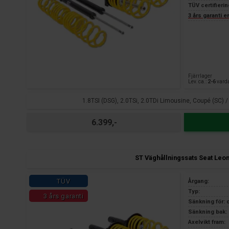
TÜV certifierin
3 års garanti 
Fjärrlager
Lev. ca.:
2-6
vard
1.8TSI (DSG), 2.0TSi, 2.0TDi Limousine, Coupé (SC) 
6.399,-
ST Väghållningssats Seat Leo
TÜV
Årgang:
Typ:
3 års garanti
Sänkning för: 
Sänkning bak: 
Axelvikt fram: