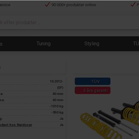
ervice
90 000+ produkter online
P
Tuning
Styling
T
ts
n
TÜV
10.2012-
(5F)
3 års garanti
ca.
40 mm
ca.
40 mm
-1010 kg
-950 kg
g:
Ja
endast hos Nardocar
Ja