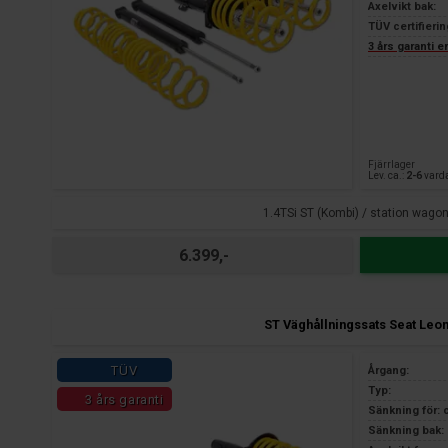
Axelvikt bak:
TÜV certifierin
3 års garanti 
Fjärrlager
Lev. ca.:
2-6
vard
1.4TSi ST (Kombi) / station wago
6.399,-
ST Väghållningssats Seat Leo
TÜV
Årgang:
Typ:
3 års garanti
Sänkning för: 
Sänkning bak: 