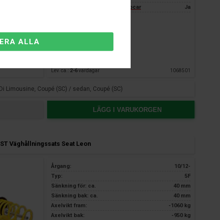
3 års garanti endast hos Nardocar
Ja
Fjärrlager
Lev. ca.:
2-6
vardagar
1068501
TDi Limousine, Coupé (SC) / sedan, Coupé (SC)
LÄGG I VARUKORGEN
ST Väghållningssats Seat Leon
Årgang:
10/12-
Typ:
5F
Sänkning för: ca.
40 mm
Sänkning bak: ca.
40 mm
Axelvikt fram:
-1060 kg
Axelvikt bak:
-950 kg