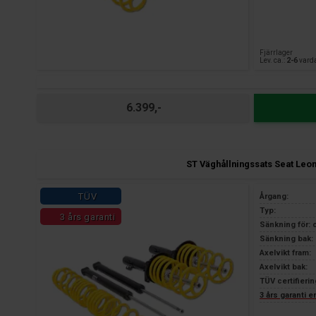
Fjärrlager
Lev. ca.:
2-6
vard
6.399,-
ST Väghållningssats Seat Leo
TÜV
Årgang:
Typ:
3 års garanti
Sänkning för: 
Sänkning bak: 
Axelvikt fram:
Axelvikt bak:
TÜV certifierin
3 års garanti 