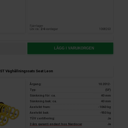
Fjärrlager
Lev. ca.:
2-6
vardagar
1068263
LÄGG I VARUKORGEN
ST Väghållningssats Seat Leon
Årgang:
10.2012-
Typ:
(5F)
Sänkning för: ca.
40 mm
Sänkning bak: ca.
40 mm
Axelvikt fram:
-1060 kg
Axelvikt bak:
-950 kg
TÜV certifiering:
Ja
3 års garanti endast hos Nardocar
Ja