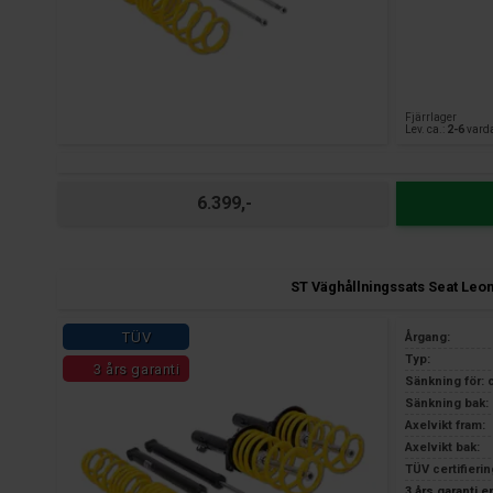
Fjärrlager
Lev. ca.:
2-6
vard
6.399,-
ST Väghållningssats Seat Leo
TÜV
Årgang:
Typ:
3 års garanti
Sänkning för: 
Sänkning bak: 
Axelvikt fram:
Axelvikt bak:
TÜV certifierin
3 års garanti 