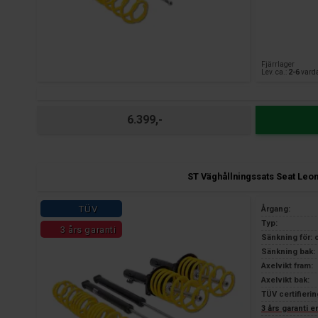
Fjärrlager
Lev. ca.:
2-6
vard
6.399,-
ST Väghållningssats Seat Leo
TÜV
Årgang:
Typ:
3 års garanti
Sänkning för: 
Sänkning bak: 
Axelvikt fram:
Axelvikt bak:
TÜV certifierin
3 års garanti 