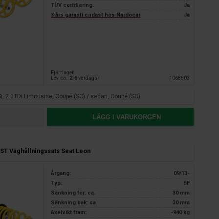
TÜV certifiering:
Ja
3 års garanti endast hos Nardocar
Ja
Fjärrlager
Lev. ca.:
2-6
vardagar
1068503
Si, 2.0TDi Limousine, Coupé (SC) / sedan, Coupé (SC)
LÄGG I VARUKORGEN
ST Väghållningssats Seat Leon
Årgang:
09/13-
Typ:
5F
Sänkning för: ca.
30 mm
Sänkning bak: ca.
30 mm
Axelvikt fram:
-940 kg