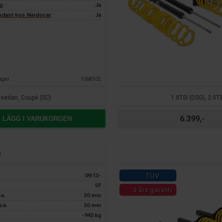
g:
Ja
endast hos Nardocar
Ja
agar
1068502
/ sedan, Coupé (SC)
1.8TSI (DSG), 2.0T
6.399,-
LÄGG I VARUKORGEN
n
TÜV
09/13-
5F
3 års garanti
ca.
30 mm
ca.
30 mm
-940 kg