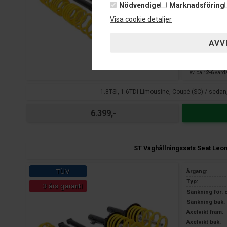
Nödvendige
Marknadsföring
3 års garanti 
Visa cookie detaljer
Fjärrlager
Lev. ca.:
2-6
vard
1.8TSi, 1.6TDi Limousine, Coupé (SC) / sedan
6.399,-
ST Väghållningssats Seat Leo
TÜV
Årgang:
Typ:
3 års garanti
Sänkning för: 
Sänkning bak: 
Axelvikt fram:
Axelvikt bak: