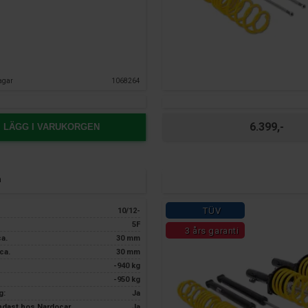
agar
1068264
6.399,-
LÄGG I VARUKORGEN
n
TÜV
10/12-
5F
3 års garanti
ca.
30 mm
ca.
30 mm
-940 kg
-950 kg
g:
Ja
endast hos Nardocar
Ja