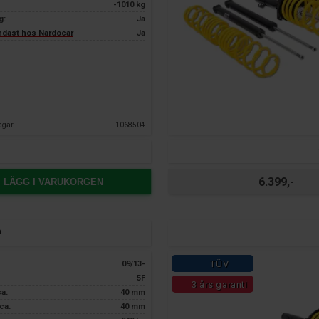
-1010 kg
g:
Ja
endast hos Nardocar
Ja
agar
1068504
n
6.399,-
LÄGG I VARUKORGEN
n
TÜV
09/13-
5F
3 års garanti
ca.
40 mm
ca.
40 mm