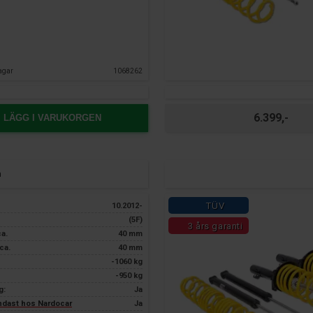
agar
1068262
6.399,-
LÄGG I VARUKORGEN
n
TÜV
10.2012-
(5F)
3 års garanti
ca.
40 mm
ca.
40 mm
-1060 kg
-950 kg
g:
Ja
endast hos Nardocar
Ja