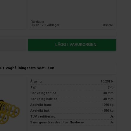
Fjärrlager
Lev. ca.:
2-6
vardagar
1068261
LÄGG I VARUKORGEN
ST Väghållningssats Seat Leon
Årgang:
10.2012-
Typ:
(5F)
Sänkning för: ca.
30 mm
Sänkning bak: ca.
30 mm
Axelvikt fram:
-1060 kg
Axelvikt bak:
-950 kg
TÜV certifiering:
Ja
3 års garanti endast hos Nardocar
Ja