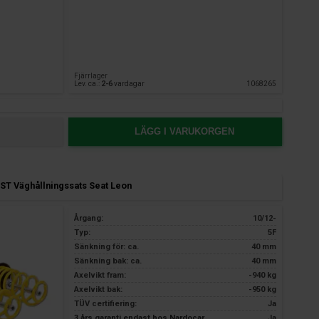
Fjärrlager
Lev. ca.:
2-6
vardagar
1068265
LÄGG I VARUKORGEN
ST Väghållningssats Seat Leon
Årgang:
10/12-
Typ:
5F
Sänkning för: ca.
40 mm
Sänkning bak: ca.
40 mm
Axelvikt fram:
-940 kg
Axelvikt bak:
-950 kg
TÜV certifiering:
Ja
3 års garanti endast hos Nardocar
Ja